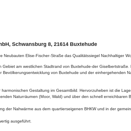
 mbH, Schwansburg 8, 21614 Buxtehude
re Neubauten Elise-Fischer-Straße das Qualitätssiegel Nachhaltiger W
n Gebiet am westlichen Stadtrand von Buxtehude-der Giselbertstraße. D
der Bevölkerungsentwicklung von Buxtehude und der einhergehenden 
er harmonischen Gestaltung im Gesamtbild. Hervorzuheben ist die Lage 
nzenden Naturräumen (Moor, Wald) und über den schnell erreichbaren 
zung der Nahwärme aus dem quartierseigenen BHKW und in der gemeins
ertig ausgeführt.