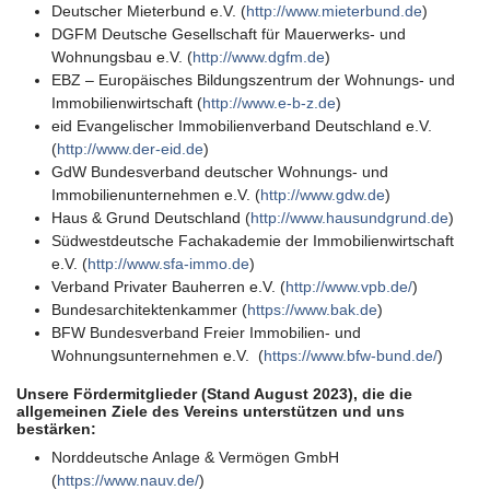
Deutscher Mieterbund e.V. (
http://www.mieterbund.de
)
DGFM Deutsche Gesellschaft für Mauerwerks- und
Wohnungsbau e.V. (
http://www.dgfm.de
)
EBZ – Europäisches Bildungszentrum der Wohnungs- und
Immobilienwirtschaft (
http://www.e-b-z.de
)
eid Evangelischer Immobilienverband Deutschland e.V.
(
http://www.der-eid.de
)
GdW Bundesverband deutscher Wohnungs- und
Immobilienunternehmen e.V. (
http://www.gdw.de
)
Haus & Grund Deutschland (
http://www.hausundgrund.de
)
Südwestdeutsche Fachakademie der Immobilienwirtschaft
e.V. (
http://www.sfa-immo.de
)
Verband Privater Bauherren e.V. (
http://www.vpb.de/
)
Bundesarchitektenkammer (
https://www.bak.de
)
BFW Bundesverband Freier Immobilien- und
Wohnungsunternehmen e.V. (
https://www.bfw-bund.de/
)
Unsere Fördermitglieder (Stand August 2023), die die
allgemeinen Ziele des Vereins unterstützen und uns
bestärken:
Norddeutsche Anlage & Vermögen GmbH
(
https://www.nauv.de/
)